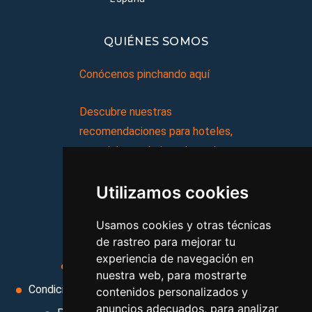
QUIÉNES SOMOS
Conócenos pinchando aquí
Descubre nuestras
recomendaciones para hoteles,
complejos turísticos, hostales,
vacaciones, paquetes de
Utilizamos cookies
viajes, y mucho más!
Usamos cookies y otras técnicas
MI AGENCIA
de rastreo para mejorar tu
experiencia de navegación en
Aviso legal
Condiciones de uso
nuestra web, para mostrarte
Condiciones Generales
Ley de Viajes Combinados
contenidos personalizados y
anuncios adecuados, para analizar