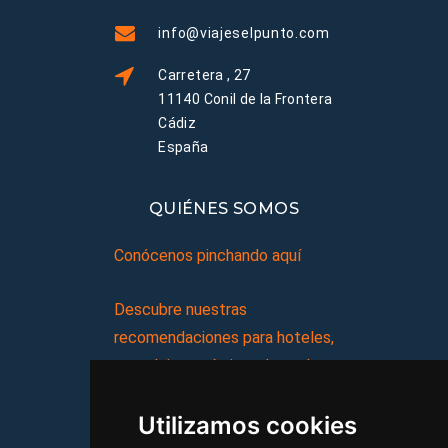
info@viajeselpunto.com
Carretera , 27
11140 Conil de la Frontera
Cádiz
España
QUIÉNES SOMOS
Conócenos pinchando aquí
Descubre nuestras
recomendaciones para hoteles,
complejos turísticos, hostales,
vacaciones, paquetes de
Utilizamos cookies
viajes, y mucho más!