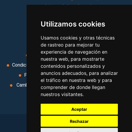
complejos turísticos, hostales,
vacaciones, paquetes de
Utilizamos cookies
viajes, y mucho más!
Usamos cookies y otras técnicas
MI AGENCIA
de rastreo para mejorar tu
experiencia de navegación en
Aviso legal
Condiciones de uso
nuestra web, para mostrarte
Condiciones Generales
Ley de Viajes Combinados
contenidos personalizados y
anuncios adecuados, para analizar
Política de privacidad
Uso de cookies
el tráfico en nuestra web y para
Cambiar preferencias de cookies
Area privada
comprender de donde llegan
nuestros visitantes.
Contacto
Aceptar
Rechazar
©
2026
. Todos los derechos reservados
.