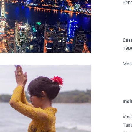
Beno
Cat
190€
Mel
Incl
Vuel
Tasa