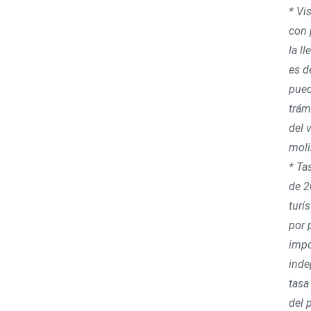
* Vi
con 
la l
es d
pued
trám
del 
moli
* Ta
de 2
turí
por 
impo
inde
tasa
del 