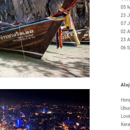
05 
23 
07 
02 
23 
06 
Aloj
Hong
Ubud
Lovi
Kera