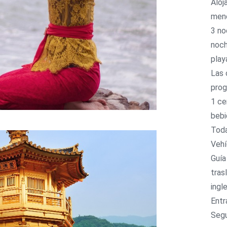
Aloj
menc
3 no
noch
play
Las 
prog
1 ce
bebi
Toda
Vehí
Guía
tras
ingle
Entr
Segu