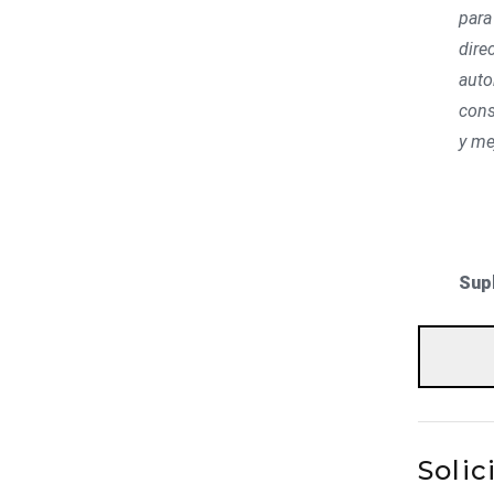
para
dire
auto
cons
y me
Sup
Solic