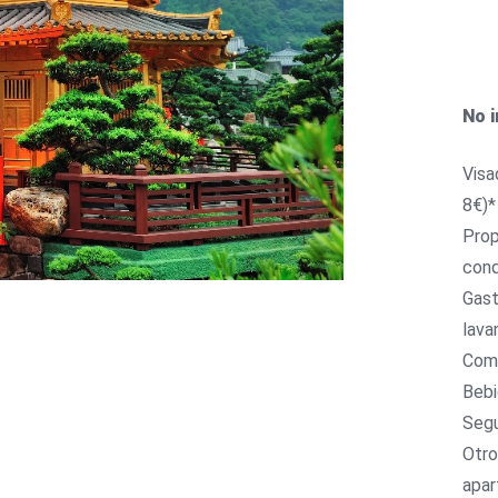
No i
Visa
8€)
Prop
cond
Gast
lava
Comi
Bebi
Segu
Otro
apar