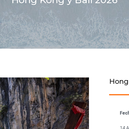
Hong 
Fech
14 