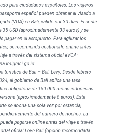
sado para ciudadanos españoles. Los viajeros
pasaporte español pueden obtener el visado a
legada (VOA) en Bali, válido por 30 días. El coste
e 35 USD (aproximadamente 33 euros) y se
e pagar en el aeropuerto. Para agilizar los
ites, se recomienda gestionarlo online antes
viaje a través del sistema oficial eVOA:
na.imigrasi.go.id.
sa turística de Bali – Bali Levy: Desde febrero
024, el gobierno de Bali aplica una tasa
stica obligatoria de 150.000 rupias indonesias
persona (aproximadamente 8 euros). Este
rte se abona una sola vez por estancia,
pendientemente del número de noches. La
 puede pagarse online antes del viaje a través
portal oficial Love Bali (opción recomendada