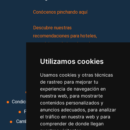
Conócenos pinchando aquí
Descubre nuestras
recomendaciones para hoteles,
complejos turísticos, hostales,
vacaciones, paquetes de
Utilizamos cookies
viajes, y mucho más!
Usamos cookies y otras técnicas
MI AGENCIA
de rastreo para mejorar tu
experiencia de navegación en
Aviso legal
Condiciones de uso
nuestra web, para mostrarte
Condiciones Generales
Ley de Viajes Combinados
contenidos personalizados y
anuncios adecuados, para analizar
Política de privacidad
Uso de cookies
el tráfico en nuestra web y para
Cambiar preferencias de cookies
Area privada
comprender de donde llegan