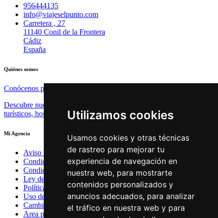
956444135
info@viajeselpunto.com
Carretera , 27
11140 Conil de la Frontera
Cádiz
España
Quiénes somos
Conócenos pinchando aquí
Descubre nuestras recomendaciones para hoteles, complejos
Utilizamos cookies
turísticos, hostales, vacaciones, paquetes de viajes, y mucho más!
Mi Agencia
Usamos cookies y otras técnicas
de rastreo para mejorar tu
Aviso legal
experiencia de navegación en
Condiciones de uso
Condiciones Generales
nuestra web, para mostrarte
Ley de Viajes Combinados
contenidos personalizados y
Política de privacidad
anuncios adecuados, para analizar
Uso de cookies
Cambiar preferencias de cookies
el tráfico en nuestra web y para
Area privada