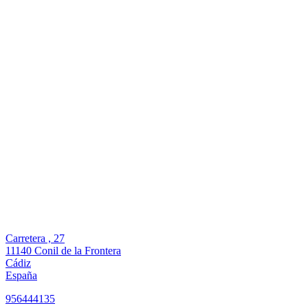
Carretera , 27
11140 Conil de la Frontera
Cádiz
España
956444135